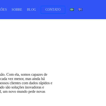
ÇÕES
SOBRE
BLOG
CONTATO
MAIS SOLUÇÕES
VER TODOS DRONES
Sistema
de
Conheça
monitoramento
o
DJI
com
Dock
satélites
3
e
drones
isão. Com ela, somos capazes de
tá cada vez menor, mas ainda há
DJI DOCK 3
nossos clientes com dados rápidos e
ado são soluções inovadoras e
inal, um novo mundo pede novas
Smart Cities