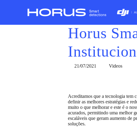
Skip
to
main
content
Horus Smar
INTELIGÊNCIA PARA SETORES ESTRATÉGICO
Institucion
Identificação
Monitor
e
de
localização
torres
21/07/2021
Videos
de
para
falhas
gestão
e
de
anomalias
ativos
de
forma
Acreditamos que a tecnologia tem c
remota
definir as melhores estratégias e re
muito o que melhorar e este é o nos
acurados, permitindo uma melhor ge
escaláveis que geram aumento de pr
Inspeções de Energia Solar
Ins
soluções.
(O&M)
Tel