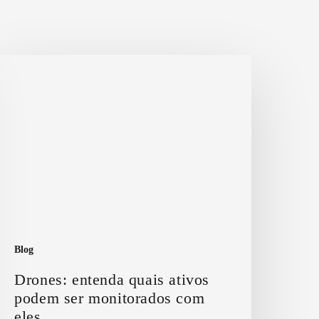
rones:
ntenda
uais
tivos
odem
er
onitorados
om
les
Blog
Drones: entenda quais ativos
podem ser monitorados com
eles