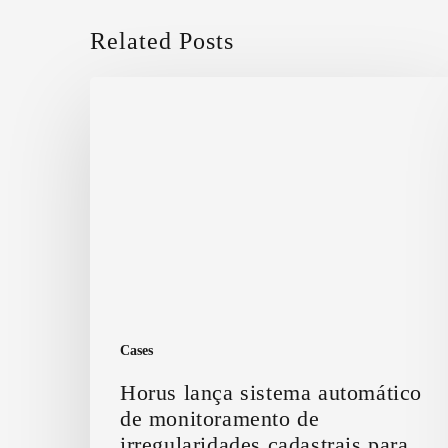
Related Posts
Horus
lança
sistema
automático
de
monitoramento
de
irregularidades
cadastrais
para
prefeituras
Cases
Horus lança sistema automático
de monitoramento de
irregularidades cadastrais para