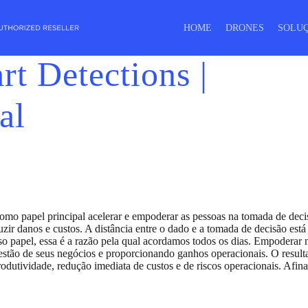
HOME
DRONES
SOLU
t Detections |
S
DJI DRONES
al
amento
Inspeção
automatizada
Conheça
Conheça
em
o
o
DJI
DJI
faixas
Matrice
Matrice
de
4
400
domínio,
torres
e
linhas
omo papel principal acelerar e empoderar as pessoas na tomada de dec
duzir danos e custos. A distância entre o dado e a tomada de decisão es
DJI MATRICE 4
MATRICE 400
so papel, essa é a razão pela qual acordamos todos os dias. Empoderar 
stão de seus negócios e proporcionando ganhos operacionais. O result
odutividade, redução imediata de custos e de riscos operacionais. Af
peções de
Inspeções de Linhas de
ecomunicações
Transmissão